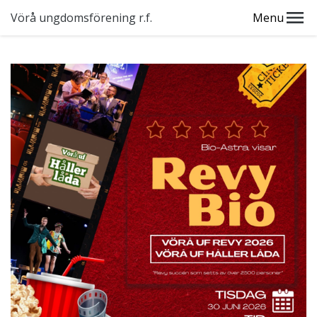
Vörå ungdomsförening r.f.
Menu